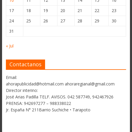
10
11
12
13
14
15
16
17
18
19
20
21
22
23
24
25
26
27
28
29
30
31
« Jul
Contactanos
Email:
ahorapublicidad@hotmail.com ahoraregianal@gmail.com
Director interino:
José Arias Padilla TELF. AVISOS. 042 587749, 942467926
PRENSA: 942697277 – 988338022
Jr. España N° 211Barrio Suchiche • Tarapoto