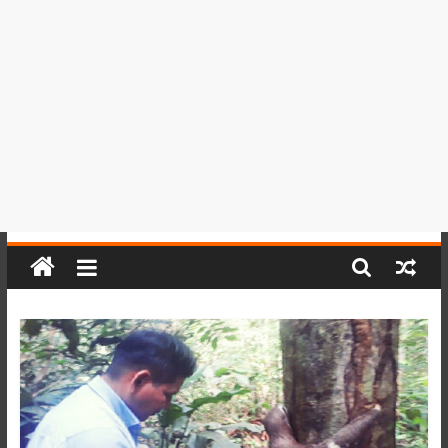
del
Perú,
Mundo
,
Ucayali,
San
Martín
y
Loreto