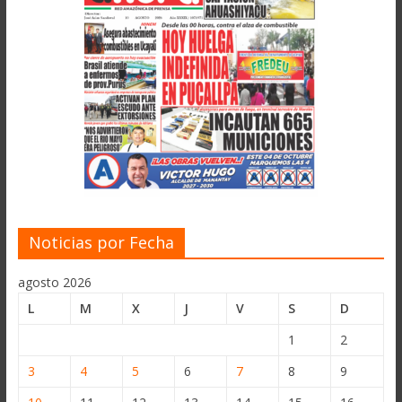
Noticias por Fecha
agosto 2026
L
M
X
J
V
S
D
1
2
3
4
5
6
7
8
9