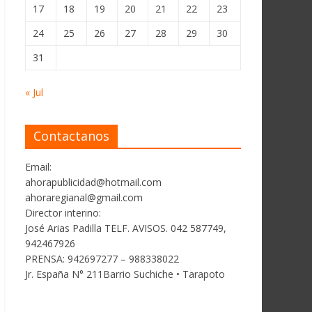
17
18
19
20
21
22
23
24
25
26
27
28
29
30
31
« Jul
Contactanos
Email:
ahorapublicidad@hotmail.com
ahoraregianal@gmail.com
Director interino:
José Arias Padilla TELF. AVISOS. 042 587749,
942467926
PRENSA: 942697277 – 988338022
Jr. España N° 211Barrio Suchiche • Tarapoto