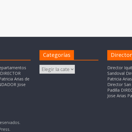
Categorías
Directo
Categorías
departamentos
Director Iqui
o DIRECTOR
Sandoval Dir
atricia Arias de
Patricia Ari
FUNDADOR Jose
Director San 
Padilla DI
Jose Arias Pa
reservados.
Press
.