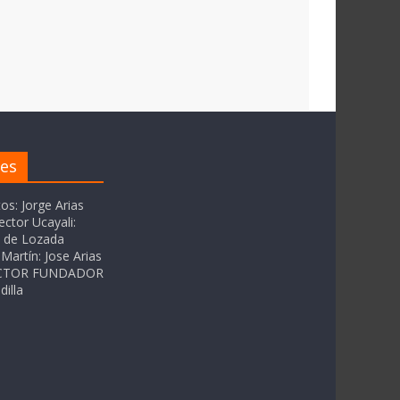
res
tos: Jorge Arias
ector Ucayali:
as de Lozada
Martín: Jose Arias
RECTOR FUNDADOR
dilla