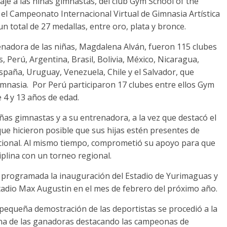
aje a las niñas gimnastas, del club Gym School of the
el Campeonato Internacional Virtual de Gimnasia Artística
 total de 27 medallas, entre oro, plata y bronce.
enadora de las niñas, Magdalena Alván, fueron 115 clubes
, Perú, Argentina, Brasil, Bolivia, México, Nicaragua,
paña, Uruguay, Venezuela, Chile y el Salvador, que
imnasia. Por Perú participaron 17 clubes entre ellos Gym
 4 y 13 años de edad.
ñas gimnastas y a su entrenadora, a la vez que destacó el
que hicieron posible que sus hijas estén presentes de
cional. Al mismo tiempo, comprometió su apoyo para que
iplina con un torneo regional.
á programada la inauguración del Estadio de Yurimaguas y
Estadio Max Augustin en el mes de febrero del próximo año.
pequeña demostración de las deportistas se procedió a la
una de las ganadoras destacando las campeonas de