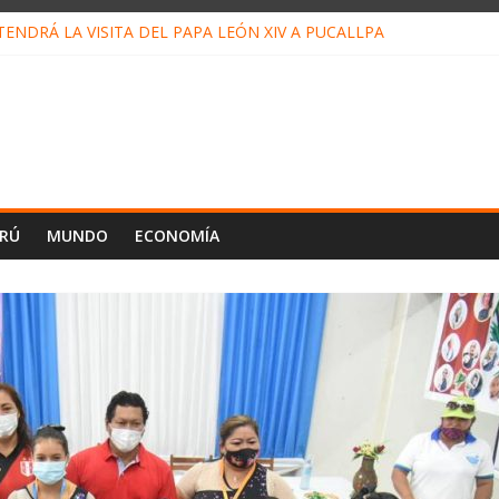
ENDRÁ LA VISITA DEL PAPA LEÓN XIV A PUCALLPA
ONCURSO DE MICRORELATOS BIBLIOTECUENTO 2026
NUEVA DIRECTIVA SUDUNU
PACTO DE ECONOMÍAS ILEGALES CONTRA PPII DE UCAYALI
 PETRÓLEO EN PERÚ SUPERÓ LOS 36 MIL BARRILES/DÍA EN JULI
ERÚ
MUNDO
ECONOMÍA