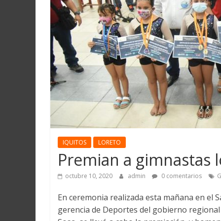
Martín
y
Loreto
IQUITOS
LORETO
Premian a gimnastas l
octubre 10, 2020
admin
0 comentarios
G
En ceremonia realizada esta mañana en el Sa
gerencia de Deportes del gobierno regional