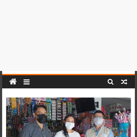
del
Perú,
Mundo
,
Ucayali,
San
Martín
y
Loreto