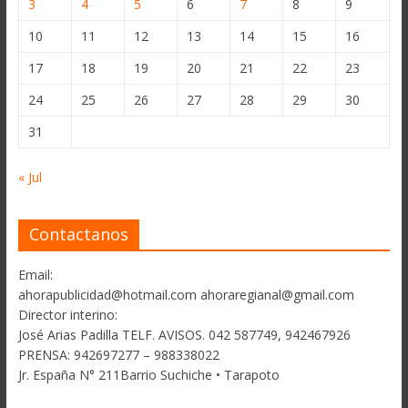
3
4
5
6
7
8
9
10
11
12
13
14
15
16
17
18
19
20
21
22
23
24
25
26
27
28
29
30
31
« Jul
Contactanos
Email:
ahorapublicidad@hotmail.com ahoraregianal@gmail.com
Director interino:
José Arias Padilla TELF. AVISOS. 042 587749, 942467926
PRENSA: 942697277 – 988338022
Jr. España N° 211Barrio Suchiche • Tarapoto