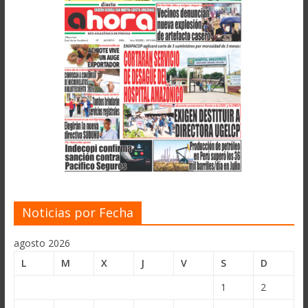
Noticias por Fecha
agosto 2026
L
M
X
J
V
S
D
1
2