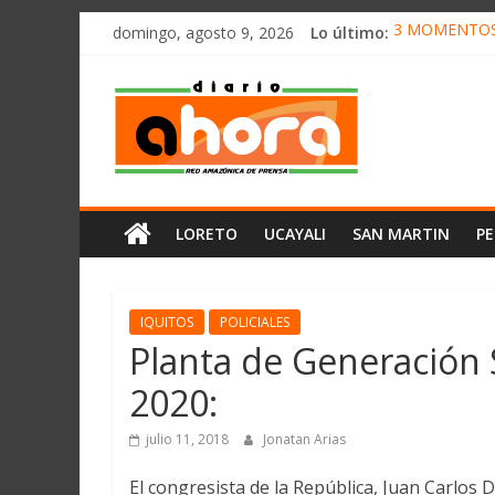
олимп казино
Saltar
domingo, agosto 9, 2026
Lo último:
3 MOMENTOS 
al
CONVOCAN A
contenido
Diario
ELEGIRÁN LA
DENUNCIAN I
PRODUCCIÓN 
Ahora
Cadena
LORETO
UCAYALI
SAN MARTIN
P
Amazónica
de
Prensa
Noticias
IQUITOS
POLICIALES
del
Planta de Generación 
Perú,
2020:
Mundo
,
julio 11, 2018
Jonatan Arias
Ucayali,
San
El congresista de la República, Juan Carlos 