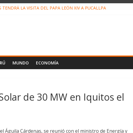
TENDRÁ LA VISITA DEL PAPA LEÓN XIV A PUCALLPA
 CONCURSO DE MICRORELATOS BIBLIOTECUENTO 2026
 NUEVA DIRECTIVA SUDUNU
MPACTO DE ECONOMÍAS ILEGALES CONTRA PPII DE UCAYALI
DE PETRÓLEO EN PERÚ SUPERÓ LOS 36 MIL BARRILES/DÍA EN JU
ERÚ
MUNDO
ECONOMÍA
Solar de 30 MW en Iquitos el
Del Águila Cárdenas, se reunió con el ministro de Energía y