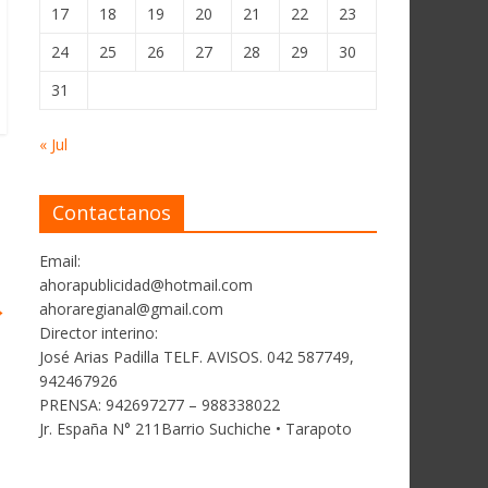
17
18
19
20
21
22
23
24
25
26
27
28
29
30
31
« Jul
Contactanos
Email:
ahorapublicidad@hotmail.com
→
ahoraregianal@gmail.com
Director interino:
José Arias Padilla TELF. AVISOS. 042 587749,
942467926
PRENSA: 942697277 – 988338022
Jr. España N° 211Barrio Suchiche • Tarapoto