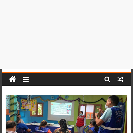
del
Perú,
Mundo
,
Ucayali,
San
Martín
y
Loreto