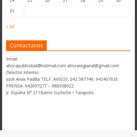
24
25
26
27
28
29
30
31
« Jul
Contactanos
Email:
ahorapublicidad@hotmail.com ahoraregianal@gmail.com
Director interino:
José Arias Padilla TELF. AVISOS. 042 587749, 942467926
PRENSA: 942697277 – 988338022
Jr. España N° 211Barrio Suchiche • Tarapoto