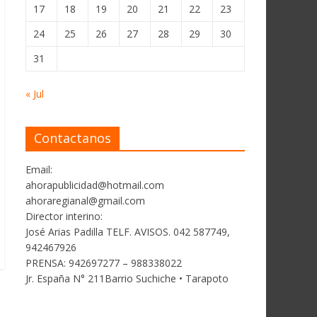
17
18
19
20
21
22
23
24
25
26
27
28
29
30
31
« Jul
Contactanos
Email:
ahorapublicidad@hotmail.com
ahoraregianal@gmail.com
Director interino:
José Arias Padilla TELF. AVISOS. 042 587749,
942467926
PRENSA: 942697277 – 988338022
Jr. España N° 211Barrio Suchiche • Tarapoto