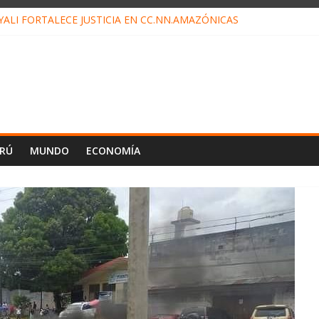
ALI FORTALECE JUSTICIA EN CC.NN.AMAZÓNICAS
LOJ INVISIBLE” BAJO TIERRA QUE CONTROLA TODA LA VIDA EN E
ALIAGA NO EXPLICA RENUNCIA DE LUIS RUBIO
ES EL ÚLTIMO DÍA PARA PAGOS DE RECIBOS
TAHUANIA IRREGULARIDADES EN COMPRA COMBUSTIBLE
ERÚ
MUNDO
ECONOMÍA