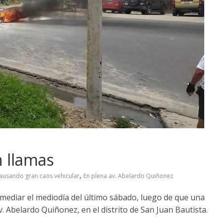
n llamas
,
ausando gran caos vehicular
En plena av. Abelardo Quiñonez
mediar el mediodía del último sábado, luego de que una
 Abelardo Quiñonez, en el distrito de San Juan Bautista.