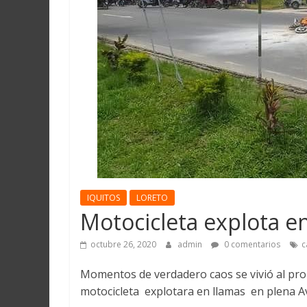
Martín
y
Loreto
IQUITOS
LORETO
Motocicleta explota e
octubre 26, 2020
admin
0 comentarios
c
Momentos de verdadero caos se vivió al pro
motocicleta explotara en llamas en plena Av.