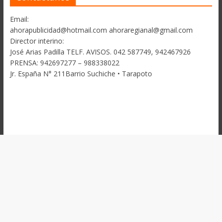
Email:
ahorapublicidad@hotmail.com ahoraregianal@gmail.com
Director interino:
José Arias Padilla TELF. AVISOS. 042 587749, 942467926
PRENSA: 942697277 – 988338022
Jr. España N° 211Barrio Suchiche • Tarapoto