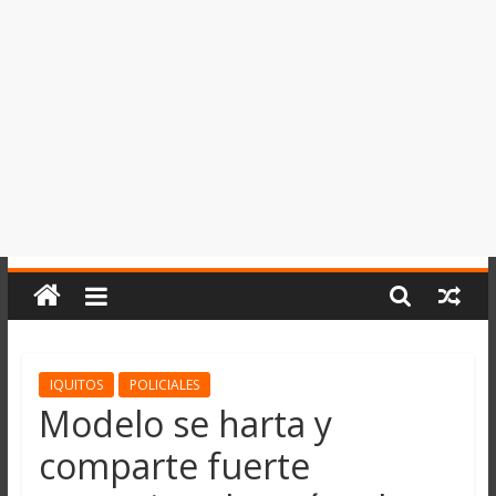
del
Perú,
Mundo
,
Ucayali,
San
Martín
y
Loreto
IQUITOS
POLICIALES
Modelo se harta y
comparte fuerte