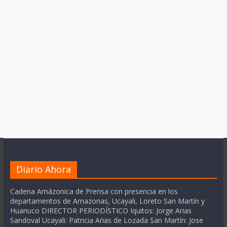
Diario Ahora
Cadena Amázonica de Prensa con presencia en los
departamentos de Amazonas, Ucayali, Loreto San Martín y
Huanuco DIRECTOR PERIODÍSTICO Iquitos: Jorge Arias
Sandoval Ucayali: Patricia Arias de Lozada San Martín: Jose