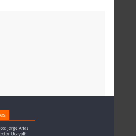
res
tos: Jorge Arias
ector Ucayali: