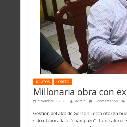
Martín
y
Loreto
IQUITOS
LORETO
Millonaria obra con e
diciembre 3, 2020
admin
0 comentarios
Gestión del alcalde Gerson Lecca otorga bue
sido elaborada al “champazo”. Contraloría e