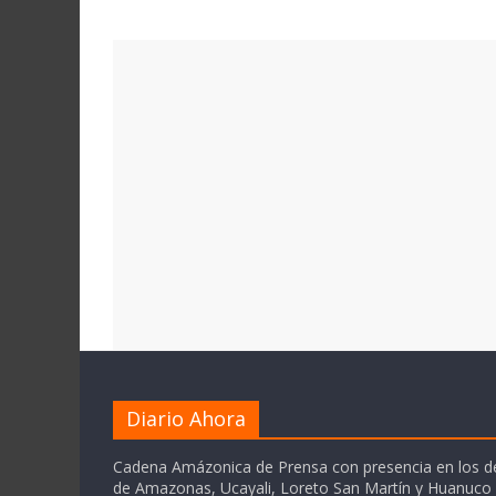
Diario Ahora
Cadena Amázonica de Prensa con presencia en los 
de Amazonas, Ucayali, Loreto San Martín y Huanuc