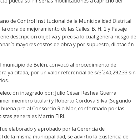
ecto pueda sufrir serias modificaciones a capricho del
o de Control Institucional de la Municipalidad Distrital
 la obra de mejoramiento de las Calles: B, H, 2 y Pasaje
ene descripción objetiva y precisa lo cual genera riesgo de
onaría mayores costos de obra y por supuesto, dilatación
el municipio de Belén, convocó al procedimiento de
bra ya citada, por un valor referencial de s/3´240,292.33 sin
ios.
Selección integrado por: Julio César Reshea Guerra
rimer miembro titular) y Roberto Córdova Silva (Segundo
la buena pro al Consorcio Rio Mar, conformado por las
tistas generales Martín EIRL.
e fue elaborado y aprobado por la Gerencia de
 de la misma municipalidad, se advirtió la existencia de