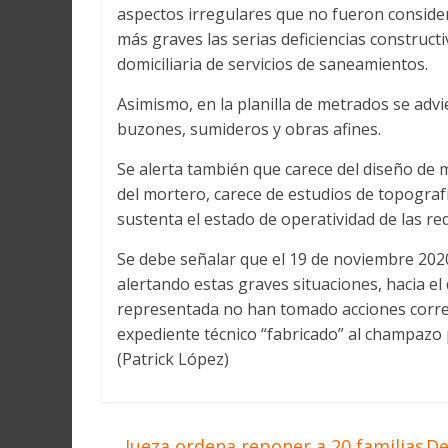
aspectos irregulares que no fueron consider
más graves las serias deficiencias construc
domiciliaria de servicios de saneamientos.
Asimismo, en la planilla de metrados se advie
buzones, sumideros y obras afines.
Se alerta también que carece del diseño de m
del mortero, carece de estudios de topograf
sustenta el estado de operatividad de las red
Se debe señalar que el 19 de noviembre 2020
alertando estas graves situaciones, hacia el
representada no han tomado acciones correc
expediente técnico “fabricado” al champazo p
(Patrick López)
←
Jueza ordena reponer a 20 familias
De