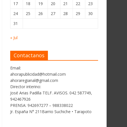
17
18
19
20
21
22
23
24
25
26
27
28
29
30
31
« Jul
Contactanos
Email:
ahorapublicidad@hotmail.com
ahoraregianal@gmail.com
Director interino:
José Arias Padilla TELF. AVISOS. 042 587749,
942467926
PRENSA: 942697277 – 988338022
Jr. España N° 211Barrio Suchiche • Tarapoto