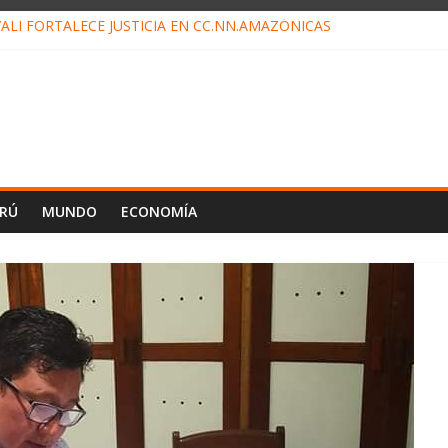
ALI FORTALECE JUSTICIA EN CC.NN.AMAZÓNICAS
LOJ INVISIBLE” BAJO TIERRA QUE CONTROLA TODA LA VIDA EN EL
ALIAGA NO EXPLICA RENUNCIA DE LUIS RUBIO
ES EL ÚLTIMO DÍA PARA PAGOS DE RECIBOS
TAHUANIA IRREGULARIDADES EN COMPRA COMBUSTIBLE
ERÚ
MUNDO
ECONOMÍA