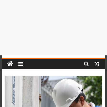
del
Perú,
Mundo
,
Ucayali,
San
Martín
y
Loreto