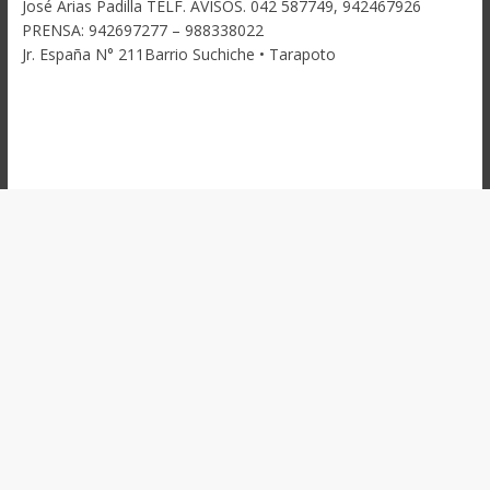
José Arias Padilla TELF. AVISOS. 042 587749, 942467926
PRENSA: 942697277 – 988338022
Jr. España N° 211Barrio Suchiche • Tarapoto