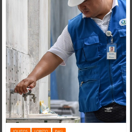
IQUITOS
LORETO
Perú