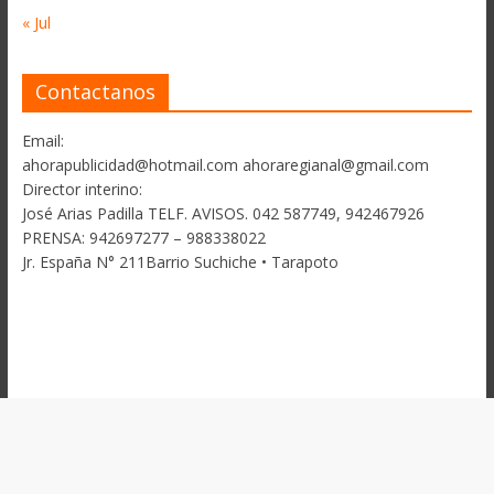
« Jul
Contactanos
Email:
ahorapublicidad@hotmail.com ahoraregianal@gmail.com
Director interino:
José Arias Padilla TELF. AVISOS. 042 587749, 942467926
PRENSA: 942697277 – 988338022
Jr. España N° 211Barrio Suchiche • Tarapoto