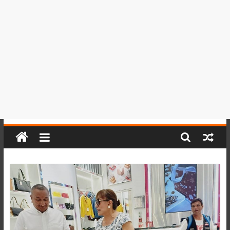
del
Perú,
Mundo
,
Ucayali,
San
Martín
y
Loreto