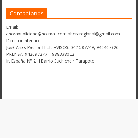
Contactanos
Email:
ahorapublicidad@hotmail.com ahoraregianal@gmail.com
Director interino:
José Arias Padilla TELF. AVISOS. 042 587749, 942467926
PRENSA: 942697277 – 988338022
Jr. España N° 211Barrio Suchiche • Tarapoto