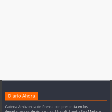
Diario Ahora
Cadena Amázonica de Prensa con presencia en los
departamentos de Amazonas, Ucayali, Loreto San Martín y