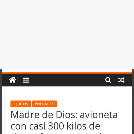
del
Perú,
Mundo
,
Ucayali,
San
Martín
y
Loreto
IQUITOS
POLICIALES
Madre de Dios: avioneta
con casi 300 kilos de