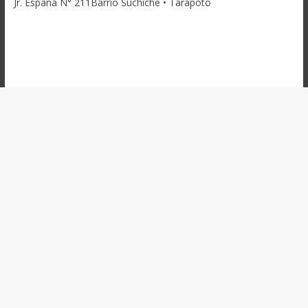
Jr. España N° 211Barrio Suchiche • Tarapoto