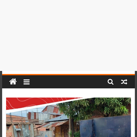
del
Perú,
Mundo
,
Ucayali,
San
Martín
y
Loreto