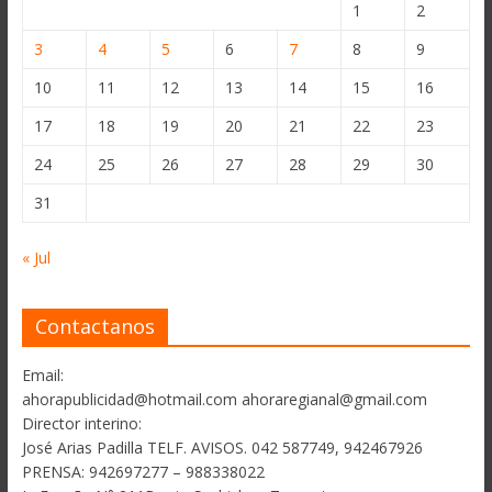
1
2
3
4
5
6
7
8
9
10
11
12
13
14
15
16
17
18
19
20
21
22
23
24
25
26
27
28
29
30
31
« Jul
Contactanos
Email:
ahorapublicidad@hotmail.com ahoraregianal@gmail.com
Director interino:
José Arias Padilla TELF. AVISOS. 042 587749, 942467926
PRENSA: 942697277 – 988338022