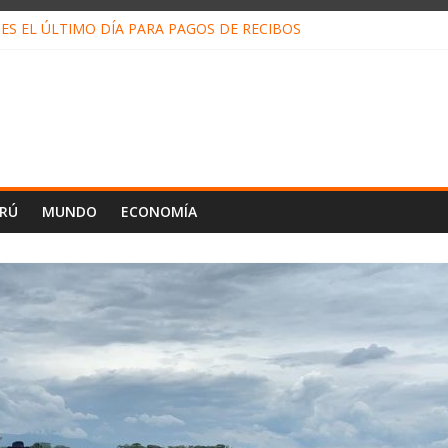
ES EL ÚLTIMO DÍA PARA PAGOS DE RECIBOS
o Escobar del Águila: LO QUE DICE LA HOJA DE VIDA PRESENTADA 
N EN EL TRABAJO: CINCO TÉCNICAS PARA POTENCIARLA
LOJ INVISIBLE” BAJO TIERRA QUE CONTROLA TODA LA VIDA EN E
ALIAGA NO EXPLICA RENUNCIA DE LUIS RUBIO
ERÚ
MUNDO
ECONOMÍA