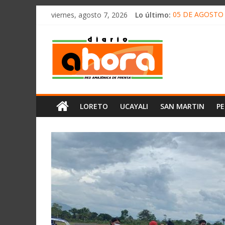
олимп казино
Saltar
viernes, agosto 7, 2026
Lo último:
05 DE AGOSTO 
al
Hernani Segund
contenido
Diario
CONCENTRACIÓ
HALLAN UN “RE
RAFAEL LÓPEZ 
Ahora
Cadena
LORETO
UCAYALI
SAN MARTIN
P
Amazónica
de
Prensa
Noticias
del
Perú,
Mundo
,
Ucayali,
San