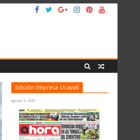
ANTE EL JNE
L PLANETA
Edición Impresa Ucayali
agosto 5, 2026