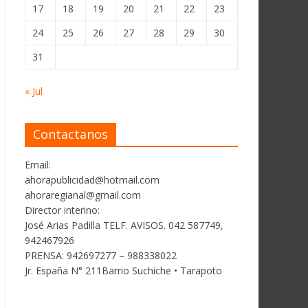
17
18
19
20
21
22
23
24
25
26
27
28
29
30
31
« Jul
Contactanos
Email:
ahorapublicidad@hotmail.com
ahoraregianal@gmail.com
Director interino:
José Arias Padilla TELF. AVISOS. 042 587749,
942467926
PRENSA: 942697277 – 988338022
Jr. España N° 211Barrio Suchiche • Tarapoto