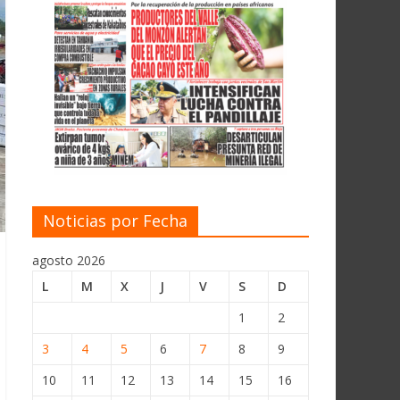
Noticias por Fecha
agosto 2026
L
M
X
J
V
S
D
1
2
3
4
5
6
7
8
9
10
11
12
13
14
15
16