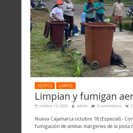
Martín
y
Loreto
IQUITOS
LORETO
Limpian y fumigan aer
octubre 19, 2020
admin
0 comentarios
C
Nueva Cajamarca octubre 18 (Especial).- Con 
fumigación de ambas márgenes de la pista de