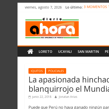
олимп казино
Saltar
viernes, agosto 7, 2026
Lo último:
3 MOMENTOS T
al
CONVOCAN A C
contenido
Diario
ELEGIRÁN LA 
DENUNCIAN IM
PRODUCCIÓN DE
Ahora
Cadena
LORETO
UCAYALI
SAN MARTIN
P
Amazónica
de
Prensa
Noticias
IQUITOS
POLICIALES
del
La apasionada hinchad
Perú,
blanquirrojo el Mundia
Mundo
,
junio 22, 2018
Jonatan Arias
Ucayali,
San
Puede que Perú no haya ganado ningún parti