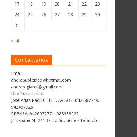
17
18
19
20
21
22
23
24
25
26
27
28
29
30
31
« Jul
Contactanos
Email:
ahorapublicidad@hotmail.com
ahoraregianal@gmail.com
Director interino:
José Arias Padilla TELF. AVISOS. 042 587749,
942467926
PRENSA: 942697277 – 988338022
Jr. España N° 211Barrio Suchiche • Tarapoto