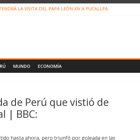
ENDRÁ LA VISITA DEL PAPA LEÓN XIV A PUCALLPA
ONCURSO DE MICRORELATOS BIBLIOTECUENTO 2026
NUEVA DIRECTIVA SUDUNU
PACTO DE ECONOMÍAS ILEGALES CONTRA PPII DE UCAYALI
 PETRÓLEO EN PERÚ SUPERÓ LOS 36 MIL BARRILES/DÍA EN JULI
ERÚ
MUNDO
ECONOMÍA
a de Perú que vistió de
l | BBC:
do hasta ahora, pero triunfó por goleada en las