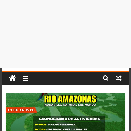
del
Perú,
Mundo
,
Ucayali,
San
Martín
y
Loreto