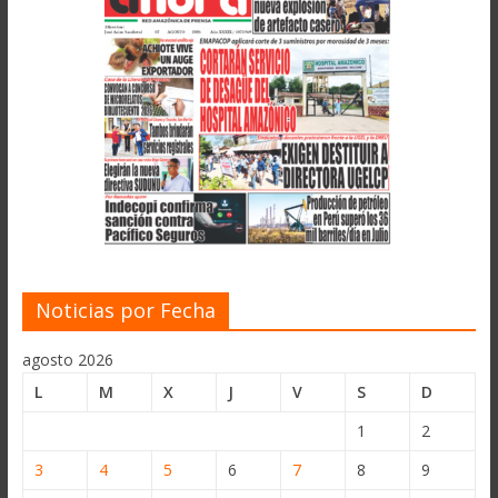
Noticias por Fecha
agosto 2026
L
M
X
J
V
S
D
1
2
3
4
5
6
7
8
9