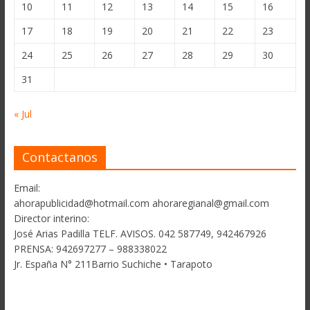
10
11
12
13
14
15
16
17
18
19
20
21
22
23
24
25
26
27
28
29
30
31
« Jul
Contactanos
Email:
ahorapublicidad@hotmail.com ahoraregianal@gmail.com
Director interino:
José Arias Padilla TELF. AVISOS. 042 587749, 942467926
PRENSA: 942697277 – 988338022
Jr. España N° 211Barrio Suchiche • Tarapoto