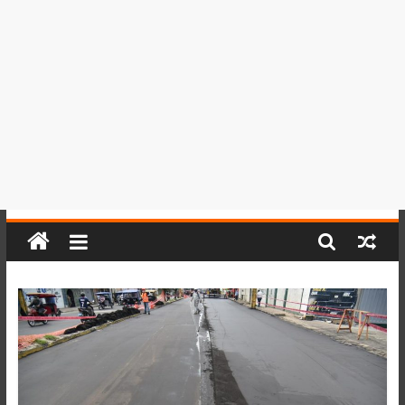
del
Perú,
Mundo
,
Ucayali,
San
Martín
y
Loreto