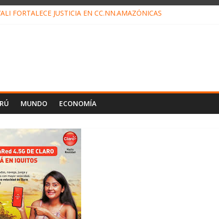
ALI FORTALECE JUSTICIA EN CC.NN.AMAZÓNICAS
LOJ INVISIBLE” BAJO TIERRA QUE CONTROLA TODA LA VIDA EN EL
ALIAGA NO EXPLICA RENUNCIA DE LUIS RUBIO
ES EL ÚLTIMO DÍA PARA PAGOS DE RECIBOS
TAHUANIA IRREGULARIDADES EN COMPRA COMBUSTIBLE
ERÚ
MUNDO
ECONOMÍA