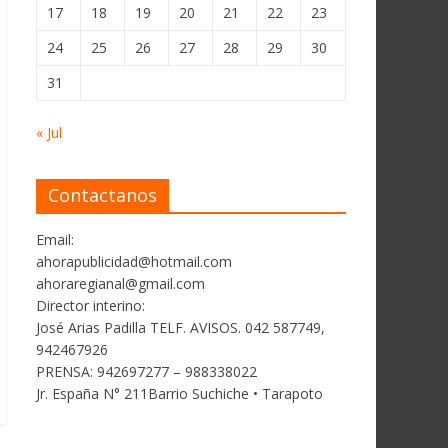
17
18
19
20
21
22
23
24
25
26
27
28
29
30
31
« Jul
Contactanos
Email:
ahorapublicidad@hotmail.com
ahoraregianal@gmail.com
Director interino:
José Arias Padilla TELF. AVISOS. 042 587749,
942467926
PRENSA: 942697277 – 988338022
Jr. España N° 211Barrio Suchiche • Tarapoto