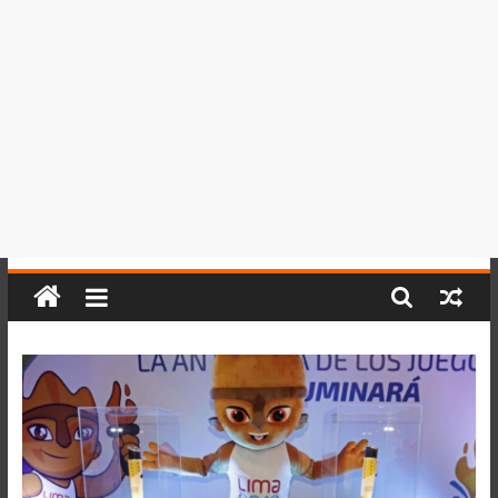
del
Perú,
Mundo
,
Ucayali,
San
Martín
y
Loreto