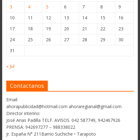
3
4
5
6
7
8
9
10
11
12
13
14
15
16
17
18
19
20
21
22
23
24
25
26
27
28
29
30
31
« Jul
Contactanos
Email:
ahorapublicidad@hotmail.com ahoraregianal@gmail.com
Director interino:
José Arias Padilla TELF. AVISOS. 042 587749, 942467926
PRENSA: 942697277 – 988338022
Jr. España N° 211Barrio Suchiche • Tarapoto