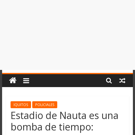
del
Perú,
Mundo
,
Ucayali,
San
Martín
y
Loreto
IQUITOS
POLICIALES
Estadio de Nauta es una
bomba de tiempo: