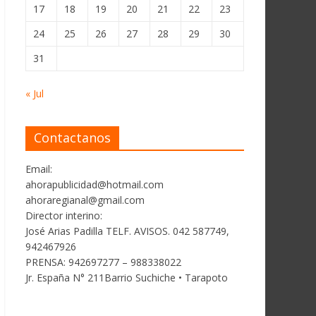
17
18
19
20
21
22
23
24
25
26
27
28
29
30
31
« Jul
Contactanos
Email:
ahorapublicidad@hotmail.com
ahoraregianal@gmail.com
Director interino:
José Arias Padilla TELF. AVISOS. 042 587749,
942467926
PRENSA: 942697277 – 988338022
Jr. España N° 211Barrio Suchiche • Tarapoto