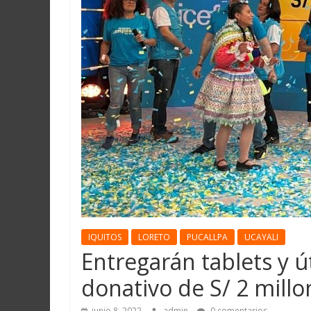
Martín
y
Loreto
IQUITOS
LORETO
PUCALLPA
UCAYALI
Entregarán tablets y ú
donativo de S/ 2 mill
junio 8, 2022
admin
0 comentarios