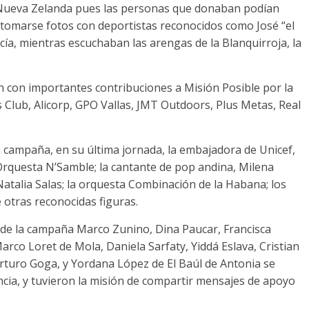
s. Nueva Zelanda pues las personas que donaban podían
 y tomarse fotos con deportistas reconocidos como José “el
a, mientras escuchaban las arengas de la Blanquirroja, la
 con importantes contribuciones a Misión Posible por la
 Club, Alicorp, GPO Vallas, JMT Outdoors, Plus Metas, Real
 campaña, en su última jornada, la embajadora de Unicef,
 Orquesta N’Samble; la cantante de pop andina, Milena
Natalia Salas; la orquesta Combinación de la Habana; los
 otras reconocidas figuras.
 de la campaña Marco Zunino, Dina Paucar, Francisca
arco Loret de Mola, Daniela Sarfaty, Yiddá Eslava, Cristian
turo Goga, y Yordana López de El Baúl de Antonia se
ncia, y tuvieron la misión de compartir mensajes de apoyo