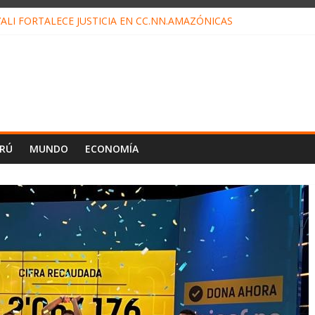
ALI FORTALECE JUSTICIA EN CC.NN.AMAZÓNICAS
LOJ INVISIBLE” BAJO TIERRA QUE CONTROLA TODA LA VIDA EN EL
ALIAGA NO EXPLICA RENUNCIA DE LUIS RUBIO
ES EL ÚLTIMO DÍA PARA PAGOS DE RECIBOS
TAHUANIA IRREGULARIDADES EN COMPRA COMBUSTIBLE
ERÚ
MUNDO
ECONOMÍA