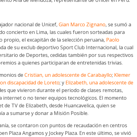
mentó Ana de Mendoza, representante de Unicef en Perú.
jador nacional de Unicef,
Gian Marco Zignano
, se sumó a
do concierto en Lima, las cuales fueron sorteadas para
o propio, el excapitán de la selección peruana,
Paolo
da de su exclub deportivo Sport Club Internacional, la cual
ersitario de Deportes, cedidas también por sus respectivos
emios a quienes participaran de entretenidas trivias.
timonios de
Cristian, un adolescente de Carabayllo
;
Klemer
con discapacidad de Loreto
; y
Elizabeth, una adolescente de
ades que vivieron durante el periodo de clases remotas,
a internet o no tener equipos tecnológicos. El momento
set de TV de Elizabeth, desde Huancavelica, quien se
nía a sumarse y donar a Misión Posible.
adanía, se contaron con puntos de recaudación en centros
pen Plaza Angamos y Jockey Plaza. En este último, se vivió