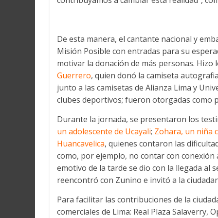
contribuyamos a cambiar esta realidad”, co
De esta manera, el cantante nacional y emba
Misión Posible con entradas para su espera
motivar la donación de más personas. Hizo l
Guerrero
, quien donó la camiseta autografia
junto a las camisetas de Alianza Lima y Univ
clubes deportivos; fueron otorgadas como pr
Durante la jornada, se presentaron los tes
un adolescente de Ucayali
;
Zohara, un niña 
Huancavelica
, quienes contaron las dificult
como, por ejemplo, no contar con conexión 
emotivo de la tarde se dio con la llegada al 
reencontró con Zunino e invitó a la ciudada
Para facilitar las contribuciones de la ciud
comerciales de Lima: Real Plaza Salaverry, O