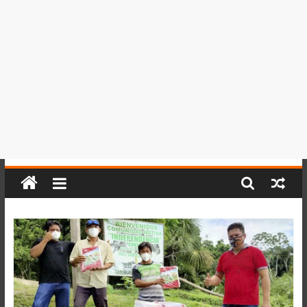
del
Perú,
Mundo
,
Ucayali,
San
Martín
y
Loreto