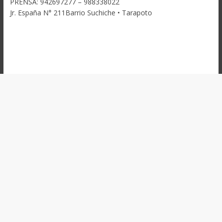
PRENSA: 942697277 – 988338022
Jr. España N° 211Barrio Suchiche • Tarapoto