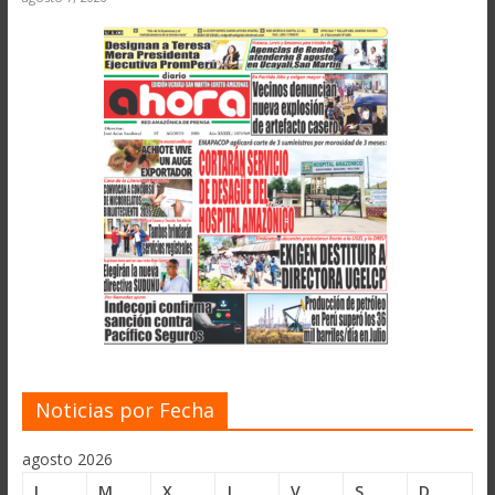
Noticias por Fecha
agosto 2026
L
M
X
J
V
S
D