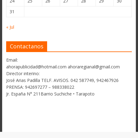
24
25
26
27
28
29
30
31
« Jul
Contactanos
Email:
ahorapublicidad@hotmail.com ahoraregianal@gmail.com
Director interino:
José Arias Padilla TELF. AVISOS. 042 587749, 942467926
PRENSA: 942697277 – 988338022
Jr. España N° 211Barrio Suchiche • Tarapoto