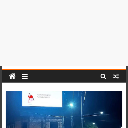
del
Perú,
Mundo
,
Ucayali,
San
Martín
y
Loreto