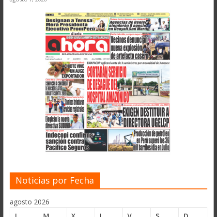
Noticias por Fecha
agosto 2026
L
M
X
J
V
S
D