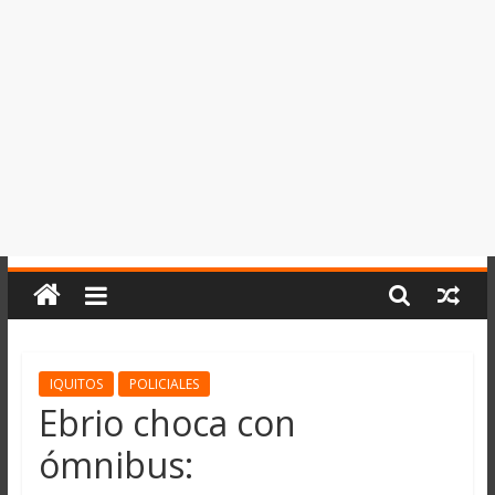
del
Perú,
Mundo
,
Ucayali,
San
Martín
y
Loreto
IQUITOS
POLICIALES
Ebrio choca con
ómnibus: