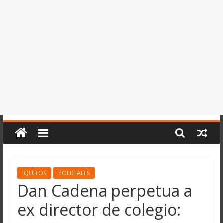
del
Perú,
Mundo
,
Ucayali,
San
Martín
y
Loreto
IQUITOS
POLICIALES
Dan Cadena perpetua a
ex director de colegio: