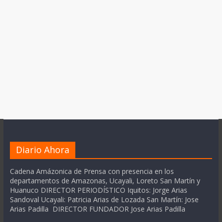
Diario Ahora
Cadena Amázonica de Prensa con presencia en los
departamentos de Amazonas, Ucayali, Loreto San Martín y
Huanuco DIRECTOR PERIODÍSTICO Iquitos: Jorge Arias
Sandoval Ucayali: Patricia Arias de Lozada San Martín: Jose
Arias Padilla DIRECTOR FUNDADOR Jose Arias Padilla