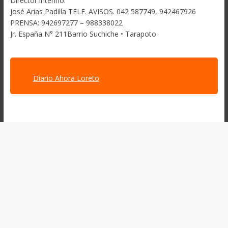
Director interino:
José Arias Padilla TELF. AVISOS. 042 587749, 942467926
PRENSA: 942697277 – 988338022
Jr. España N° 211Barrio Suchiche • Tarapoto
Diario Ahora Loreto