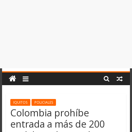
del
Perú,
Mundo
,
Ucayali,
San
Martín
y
Loreto
IQUITOS
POLICIALES
Colombia prohíbe
entrada a más de 200