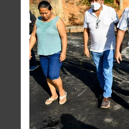
Martín
y
Loreto