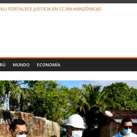
ALI FORTALECE JUSTICIA EN CC.NN.AMAZÓNICAS
LOJ INVISIBLE” BAJO TIERRA QUE CONTROLA TODA LA VIDA EN EL
ALIAGA NO EXPLICA RENUNCIA DE LUIS RUBIO
ES EL ÚLTIMO DÍA PARA PAGOS DE RECIBOS
TAHUANIA IRREGULARIDADES EN COMPRA COMBUSTIBLE
ERÚ
MUNDO
ECONOMÍA