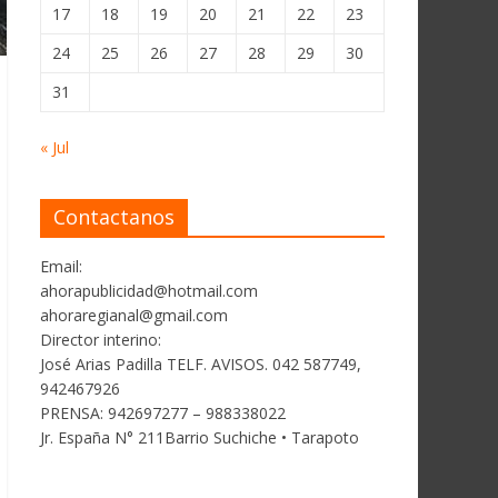
17
18
19
20
21
22
23
24
25
26
27
28
29
30
31
« Jul
Contactanos
Email:
ahorapublicidad@hotmail.com
ahoraregianal@gmail.com
Director interino:
José Arias Padilla TELF. AVISOS. 042 587749,
942467926
PRENSA: 942697277 – 988338022
Jr. España N° 211Barrio Suchiche • Tarapoto