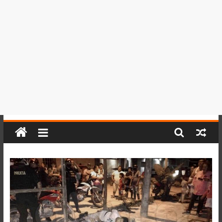
del
Perú,
Mundo
,
Ucayali,
San
Martín
y
Loreto