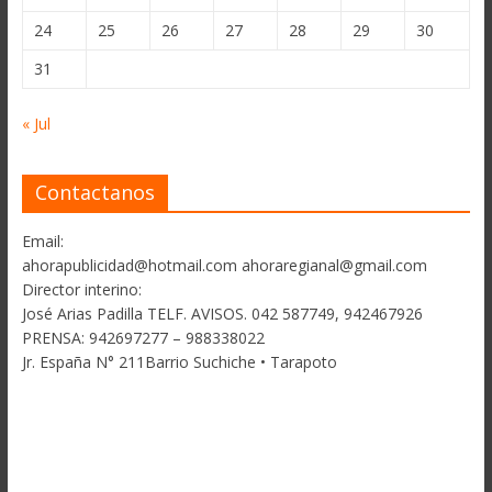
24
25
26
27
28
29
30
31
« Jul
Contactanos
Email:
ahorapublicidad@hotmail.com ahoraregianal@gmail.com
Director interino:
José Arias Padilla TELF. AVISOS. 042 587749, 942467926
PRENSA: 942697277 – 988338022
Jr. España N° 211Barrio Suchiche • Tarapoto