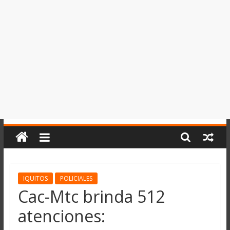
del
Perú,
Mundo
,
Ucayali,
San
Martín
y
Loreto
IQUITOS
POLICIALES
Cac-Mtc brinda 512
atenciones: