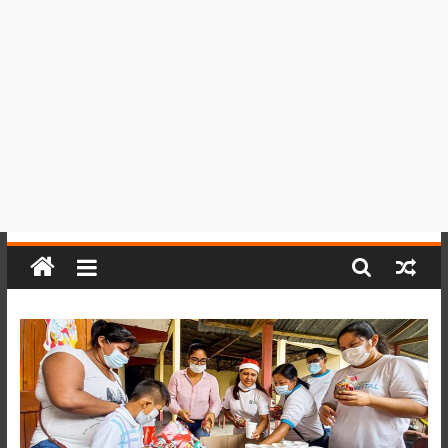
del
Perú,
Mundo
,
Ucayali,
San
Martín
y
Loreto