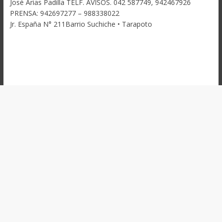
José Arias Padilla TELF. AVISOS. 042 587749, 942467926
PRENSA: 942697277 – 988338022
Jr. España N° 211Barrio Suchiche • Tarapoto