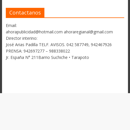
Contactanos
Email:
ahorapublicidad@hotmail.com ahoraregianal@gmail.com
Director interino:
José Arias Padilla TELF. AVISOS. 042 587749, 942467926
PRENSA: 942697277 – 988338022
Jr. España N° 211Barrio Suchiche • Tarapoto