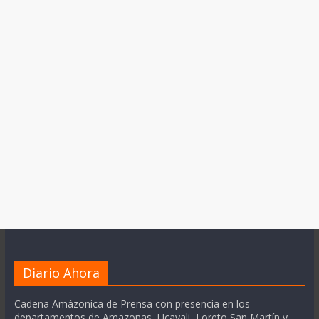
Diario Ahora
Cadena Amázonica de Prensa con presencia en los
departamentos de Amazonas, Ucayali, Loreto San Martín y