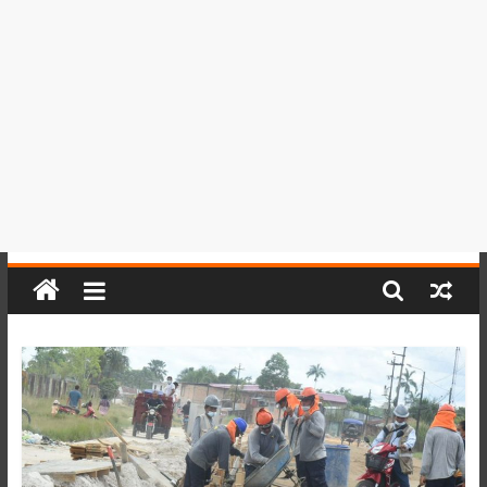
del
Perú,
Mundo
,
Ucayali,
San
Martín
y
Loreto