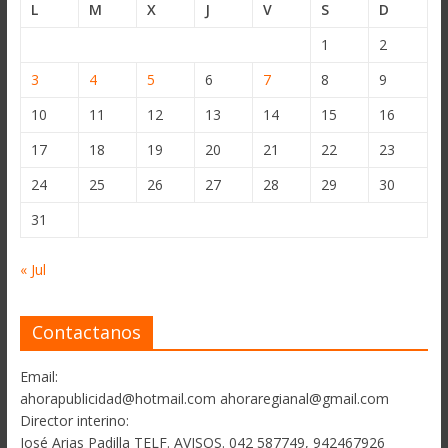
L
M
X
J
V
S
D
1
2
3
4
5
6
7
8
9
10
11
12
13
14
15
16
17
18
19
20
21
22
23
24
25
26
27
28
29
30
31
« Jul
Contactanos
Email:
ahorapublicidad@hotmail.com ahoraregianal@gmail.com
Director interino:
José Arias Padilla TELF. AVISOS. 042 587749, 942467926