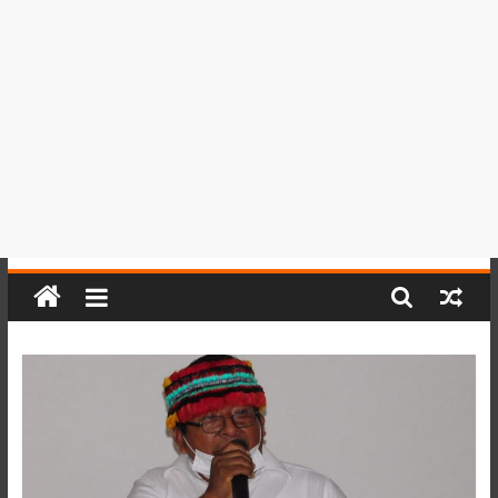
del
Perú,
Mundo
,
Ucayali,
San
Martín
y
Loreto