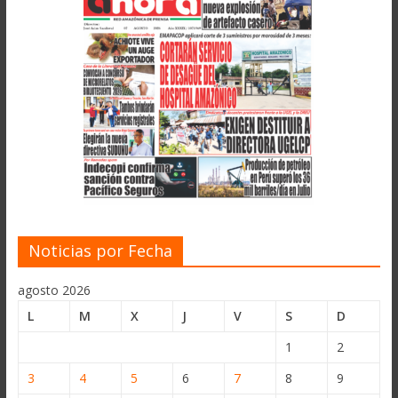
Noticias por Fecha
agosto 2026
L
M
X
J
V
S
D
1
2
3
4
5
6
7
8
9