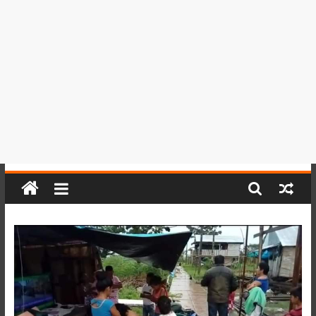
del
Perú,
Mundo
,
Ucayali,
San
Martín
y
Loreto