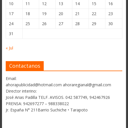
10
11
12
13
14
15
16
17
18
19
20
21
22
23
24
25
26
27
28
29
30
31
« Jul
Contactanos
Email:
ahorapublicidad@hotmail.com ahoraregianal@gmail.com
Director interino:
José Arias Padilla TELF. AVISOS. 042 587749, 942467926
PRENSA: 942697277 – 988338022
Jr. España N° 211Barrio Suchiche • Tarapoto