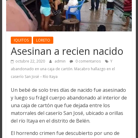
IQUITOS
LORETO
Asesinan a recien nacido
octubre 22, 2020
admin
0 comentarios
Y
abandonado en una caja de cartón. Macabro hallazgo en el
caserío San José – Río Itaya
Un bebé de solo tres días de nacido fue asesinado
y luego su frágil cuerpo abandonado al interior de
una caja de cartón que fue dejada entre los
matorrales del caserío San José, ubicado a orillas
del río Itaya en el distrito de Belén.
El horrendo crimen fue descubierto por uno de