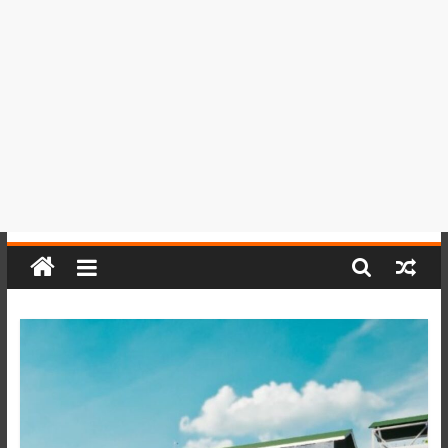
del
Perú,
Mundo
,
Ucayali,
San
Martín
y
Loreto