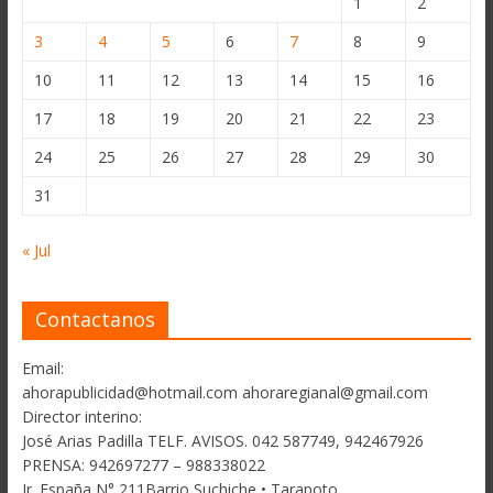
1
2
3
4
5
6
7
8
9
10
11
12
13
14
15
16
17
18
19
20
21
22
23
24
25
26
27
28
29
30
31
« Jul
Contactanos
Email:
ahorapublicidad@hotmail.com ahoraregianal@gmail.com
Director interino:
José Arias Padilla TELF. AVISOS. 042 587749, 942467926
PRENSA: 942697277 – 988338022
Jr. España N° 211Barrio Suchiche • Tarapoto