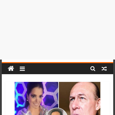
del
Perú,
Mundo
,
Ucayali,
San
Martín
y
Loreto