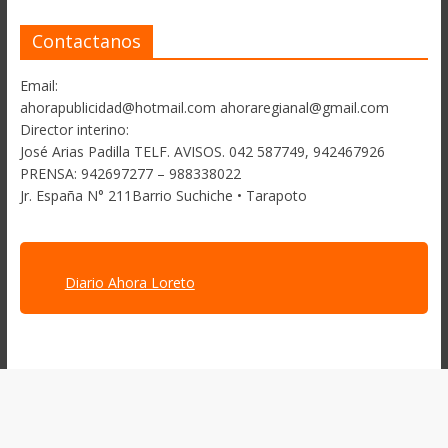
Contactanos
Email:
ahorapublicidad@hotmail.com ahoraregianal@gmail.com
Director interino:
José Arias Padilla TELF. AVISOS. 042 587749, 942467926
PRENSA: 942697277 – 988338022
Jr. España N° 211Barrio Suchiche • Tarapoto
Diario Ahora Loreto