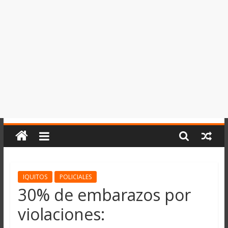
del
Perú,
Mundo
,
Ucayali,
San
Martín
y
Loreto
IQUITOS
POLICIALES
30% de embarazos por
violaciones: