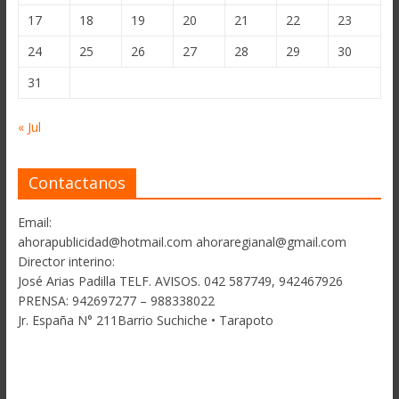
17
18
19
20
21
22
23
24
25
26
27
28
29
30
31
« Jul
Contactanos
Email:
ahorapublicidad@hotmail.com ahoraregianal@gmail.com
Director interino:
José Arias Padilla TELF. AVISOS. 042 587749, 942467926
PRENSA: 942697277 – 988338022
Jr. España N° 211Barrio Suchiche • Tarapoto