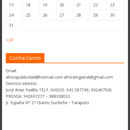
17
18
19
20
21
22
23
24
25
26
27
28
29
30
31
« Jul
Contactanos
Email:
ahorapublicidad@hotmail.com ahoraregianal@gmail.com
Director interino:
José Arias Padilla TELF. AVISOS. 042 587749, 942467926
PRENSA: 942697277 – 988338022
Jr. España N° 211Barrio Suchiche • Tarapoto