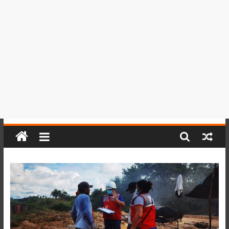
del
Perú,
Mundo
,
Ucayali,
San
Martín
y
Loreto