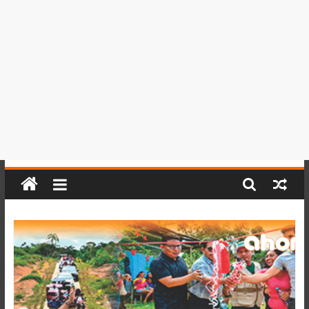
del
Perú,
Mundo
,
Ucayali,
San
Martín
y
Loreto