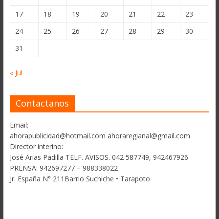
17
18
19
20
21
22
23
24
25
26
27
28
29
30
31
« Jul
Contactanos
Email:
ahorapublicidad@hotmail.com ahoraregianal@gmail.com
Director interino:
José Arias Padilla TELF. AVISOS. 042 587749, 942467926
PRENSA: 942697277 – 988338022
Jr. España N° 211Barrio Suchiche • Tarapoto