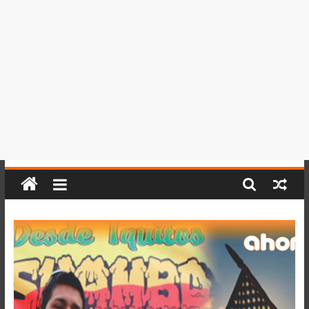
del
Perú,
Mundo
,
Ucayali,
San
Martín
y
Loreto