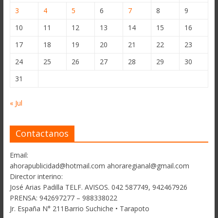
3
4
5
6
7
8
9
10
11
12
13
14
15
16
17
18
19
20
21
22
23
24
25
26
27
28
29
30
31
« Jul
Contactanos
Email:
ahorapublicidad@hotmail.com ahoraregianal@gmail.com
Director interino:
José Arias Padilla TELF. AVISOS. 042 587749, 942467926
PRENSA: 942697277 – 988338022
Jr. España N° 211Barrio Suchiche • Tarapoto