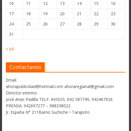
10
11
12
13
14
15
16
17
18
19
20
21
22
23
24
25
26
27
28
29
30
31
« Jul
Contactanos
Email:
ahorapublicidad@hotmail.com ahoraregianal@gmail.com
Director interino:
José Arias Padilla TELF. AVISOS. 042 587749, 942467926
PRENSA: 942697277 – 988338022
Jr. España N° 211Barrio Suchiche • Tarapoto