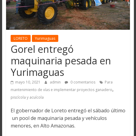
LORETO
Yurimaguas
Gorel entregó
maquinaria pesada en
Yurimaguas
mayo 10, 2021
admin
0 comentarios
Para
,
mantenimiento de vías e implementar proyectos ganadero
piscícola y acuícola
El gobernador de Loreto entregó el sábado último
un pool de maquinaria pesada y vehículos
menores, en Alto Amazonas.