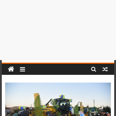
del
Perú,
Mundo
,
Ucayali,
San
Martín
y
Loreto