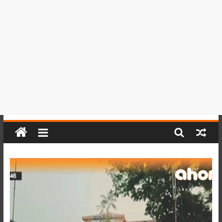
del
Perú,
Mundo
,
Ucayali,
San
Martín
y
Loreto