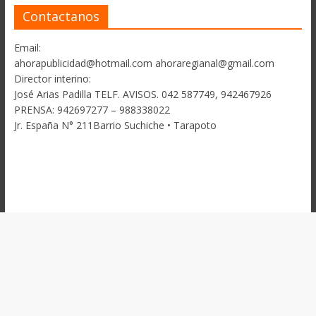
Contactanos
Email:
ahorapublicidad@hotmail.com ahoraregianal@gmail.com
Director interino:
José Arias Padilla TELF. AVISOS. 042 587749, 942467926
PRENSA: 942697277 – 988338022
Jr. España N° 211Barrio Suchiche • Tarapoto