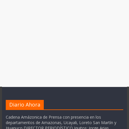
Diario Ahora
Cadena Amázonica de Prensa con presencia en los
departamentos de Amazonas, Ucayali, Loreto San Martín y
Huanuco DIRECTOR PERIODÍSTICO Iquitos: Jorge Arias