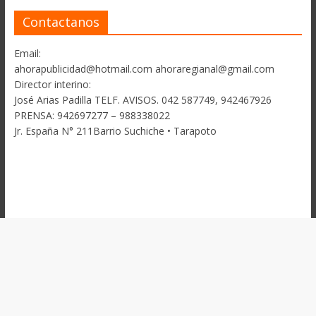
Contactanos
Email:
ahorapublicidad@hotmail.com ahoraregianal@gmail.com
Director interino:
José Arias Padilla TELF. AVISOS. 042 587749, 942467926
PRENSA: 942697277 – 988338022
Jr. España N° 211Barrio Suchiche • Tarapoto