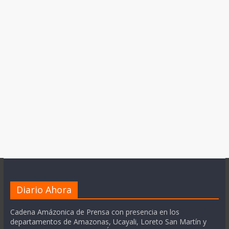
Diario Ahora
Cadena Amázonica de Prensa con presencia en los
departamentos de Amazonas, Ucayali, Loreto San Martín y