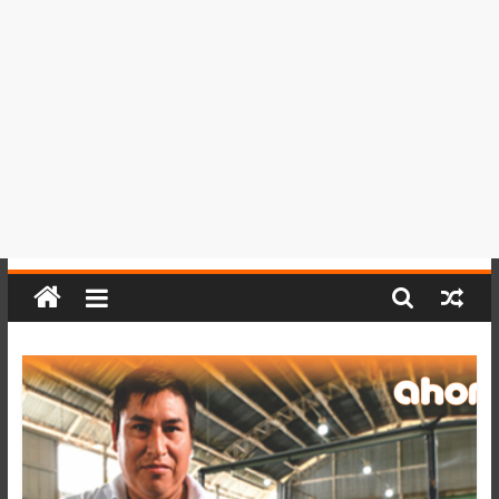
del
Perú,
Mundo
,
Ucayali,
San
Martín
y
Loreto