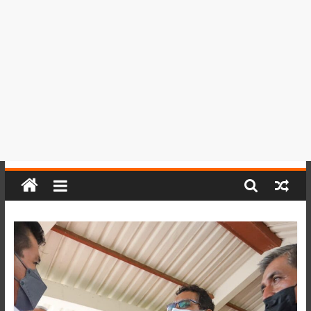
del
Perú,
Mundo
,
Ucayali,
San
Martín
y
Loreto