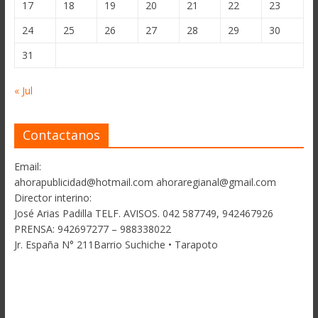
17
18
19
20
21
22
23
24
25
26
27
28
29
30
31
« Jul
Contactanos
Email:
ahorapublicidad@hotmail.com ahoraregianal@gmail.com
Director interino:
José Arias Padilla TELF. AVISOS. 042 587749, 942467926
PRENSA: 942697277 – 988338022
Jr. España N° 211Barrio Suchiche • Tarapoto