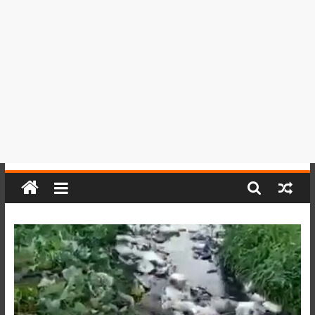
del
Perú,
Mundo
,
Ucayali,
San
Martín
y
Loreto