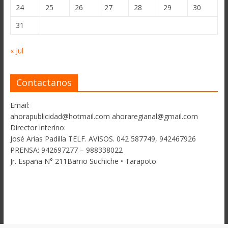
24
25
26
27
28
29
30
31
« Jul
Contactanos
Email:
ahorapublicidad@hotmail.com ahoraregianal@gmail.com
Director interino:
José Arias Padilla TELF. AVISOS. 042 587749, 942467926
PRENSA: 942697277 – 988338022
Jr. España N° 211Barrio Suchiche • Tarapoto