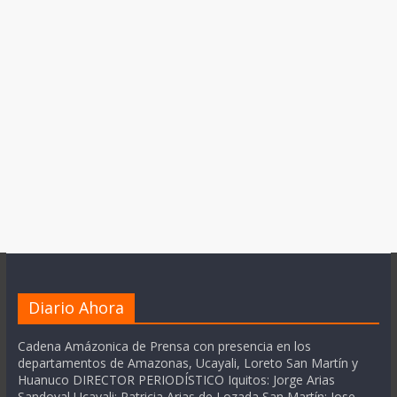
Diario Ahora
Cadena Amázonica de Prensa con presencia en los
departamentos de Amazonas, Ucayali, Loreto San Martín y
Huanuco DIRECTOR PERIODÍSTICO Iquitos: Jorge Arias
Sandoval Ucayali: Patricia Arias de Lozada San Martín: Jose