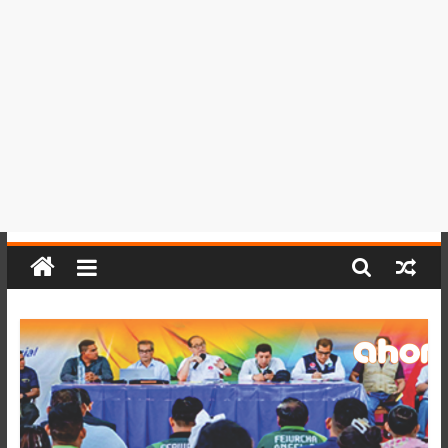
del
Perú,
Mundo
,
Ucayali,
San
Martín
y
Loreto