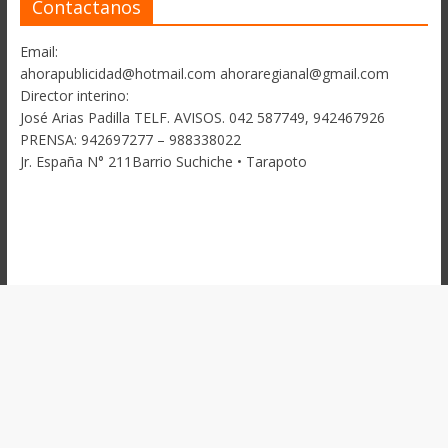
Contactanos
Email:
ahorapublicidad@hotmail.com ahoraregianal@gmail.com
Director interino:
José Arias Padilla TELF. AVISOS. 042 587749, 942467926
PRENSA: 942697277 – 988338022
Jr. España N° 211Barrio Suchiche • Tarapoto