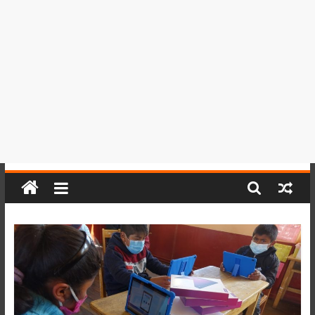
del
Perú,
Mundo
,
Ucayali,
San
Martín
y
Loreto