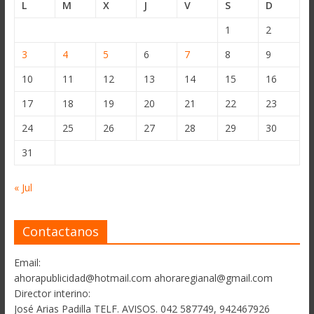
L
M
X
J
V
S
D
1
2
3
4
5
6
7
8
9
10
11
12
13
14
15
16
17
18
19
20
21
22
23
24
25
26
27
28
29
30
31
« Jul
Contactanos
Email:
ahorapublicidad@hotmail.com ahoraregianal@gmail.com
Director interino:
José Arias Padilla TELF. AVISOS. 042 587749, 942467926