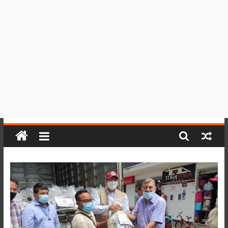
del
Perú,
Mundo
,
Ucayali,
San
Martín
y
Loreto