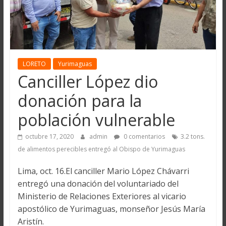
LORETO
Yurimaguas
Canciller López dio
donación para la
población vulnerable
octubre 17, 2020
admin
0 comentarios
3.2 tons.
de alimentos perecibles entregó al Obispo de Yurimaguas
Lima, oct. 16.El canciller Mario López Chávarri
entregó una donación del voluntariado del
Ministerio de Relaciones Exteriores al vicario
apostólico de Yurimaguas, monseñor Jesús María
Aristín.