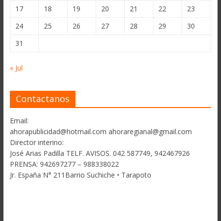
17
18
19
20
21
22
23
24
25
26
27
28
29
30
31
« Jul
Contactanos
Email:
ahorapublicidad@hotmail.com ahoraregianal@gmail.com
Director interino:
José Arias Padilla TELF. AVISOS. 042 587749, 942467926
PRENSA: 942697277 – 988338022
Jr. España N° 211Barrio Suchiche • Tarapoto