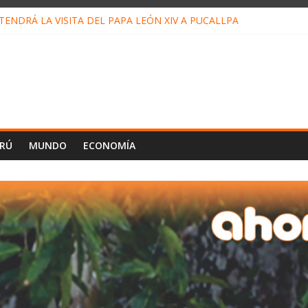
ENDRÁ LA VISITA DEL PAPA LEÓN XIV A PUCALLPA
CONCURSO DE MICRORELATOS BIBLIOTECUENTO 2026
NUEVA DIRECTIVA SUDUNU
PACTO DE ECONOMÍAS ILEGALES CONTRA PPII DE UCAYALI
E PETRÓLEO EN PERÚ SUPERÓ LOS 36 MIL BARRILES/DÍA EN JUL
ERÚ
MUNDO
ECONOMÍA