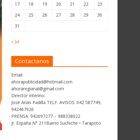
17
18
19
20
21
22
23
24
25
26
27
28
29
30
31
« Jul
Contactanos
Email:
ahorapublicidad@hotmail.com
ahoraregianal@gmail.com
Director interino:
José Arias Padilla TELF. AVISOS. 042 587749,
942467926
PRENSA: 942697277 – 988338022
Jr. España N° 211Barrio Suchiche • Tarapoto