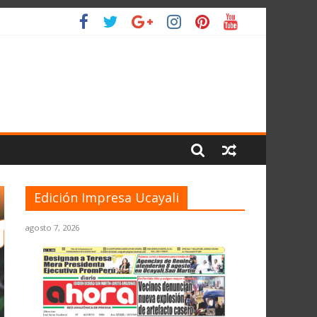
IO
Edición Impresa Ucayali
agosto 7, 2026