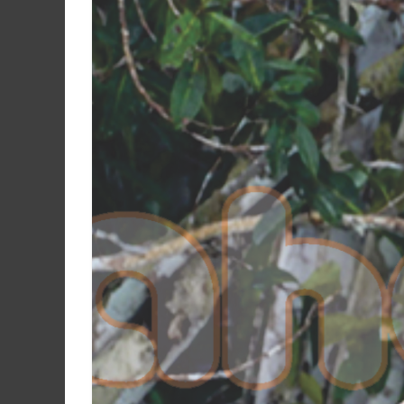
Martín
y
Loreto