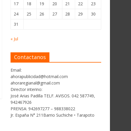
17
18
19
20
21
22
23
24
25
26
27
28
29
30
31
« Jul
Contactanos
Email:
ahorapublicidad@hotmail.com
ahoraregianal@gmail.com
Director interino:
José Arias Padilla TELF. AVISOS. 042 587749,
942467926
PRENSA: 942697277 – 988338022
Jr. España N° 211Barrio Suchiche • Tarapoto