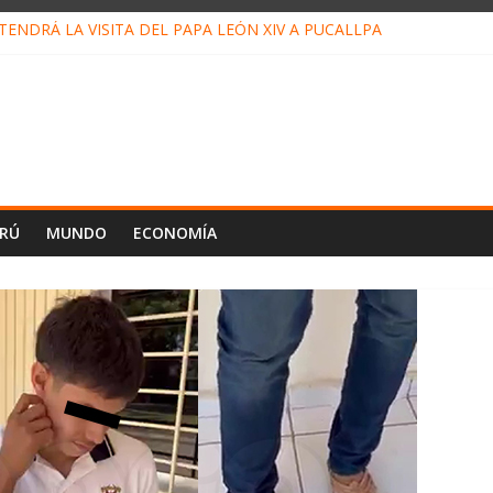
ENDRÁ LA VISITA DEL PAPA LEÓN XIV A PUCALLPA
CONCURSO DE MICRORELATOS BIBLIOTECUENTO 2026
NUEVA DIRECTIVA SUDUNU
PACTO DE ECONOMÍAS ILEGALES CONTRA PPII DE UCAYALI
E PETRÓLEO EN PERÚ SUPERÓ LOS 36 MIL BARRILES/DÍA EN JUL
ERÚ
MUNDO
ECONOMÍA