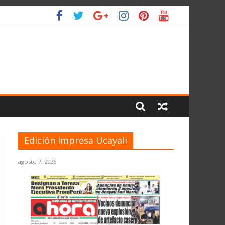
IO
Edición Impresa Ucayali
agosto 7, 2026