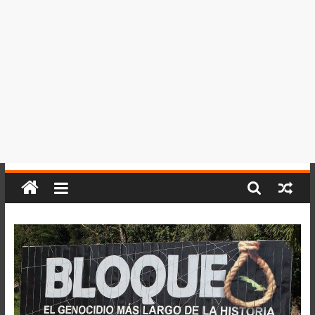
del
Perú,
Mundo
,
Ucayali,
San
Martín
y
Loreto