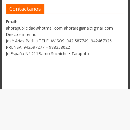
Contactanos
Email:
ahorapublicidad@hotmail.com ahoraregianal@gmail.com
Director interino:
José Arias Padilla TELF. AVISOS. 042 587749, 942467926
PRENSA: 942697277 – 988338022
Jr. España N° 211Barrio Suchiche • Tarapoto