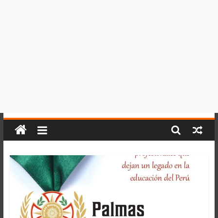
del
Perú,
Mundo
,
Ucayali,
San
Martín
y
Loreto