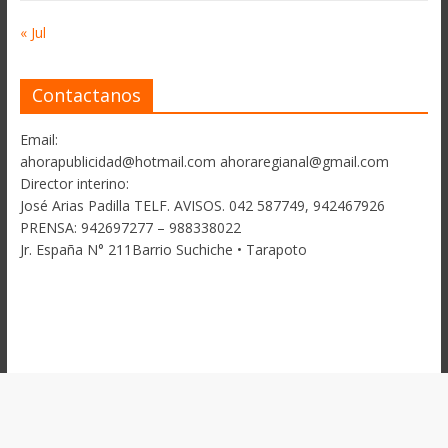
« Jul
Contactanos
Email:
ahorapublicidad@hotmail.com ahoraregianal@gmail.com
Director interino:
José Arias Padilla TELF. AVISOS. 042 587749, 942467926
PRENSA: 942697277 – 988338022
Jr. España N° 211Barrio Suchiche • Tarapoto